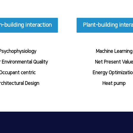
building interaction
Plant-building inter
​Psychophysiology
Machine Learning
r Environmental Quality
​Net Present Valu
​Occupant centric
​Energy Optimizati
rchitectural Design
​Heat pump
TOP